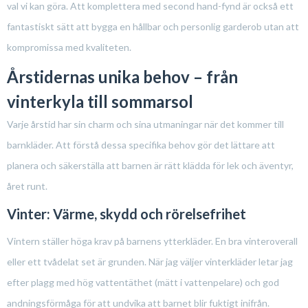
val vi kan göra. Att komplettera med second hand-fynd är också ett
fantastiskt sätt att bygga en hållbar och personlig garderob utan att
kompromissa med kvaliteten.
Årstidernas unika behov – från
vinterkyla till sommarsol
Varje årstid har sin charm och sina utmaningar när det kommer till
barnkläder. Att förstå dessa specifika behov gör det lättare att
planera och säkerställa att barnen är rätt klädda för lek och äventyr,
året runt.
Vinter: Värme, skydd och rörelsefrihet
Vintern ställer höga krav på barnens ytterkläder. En bra vinteroverall
eller ett tvådelat set är grunden. När jag väljer vinterkläder letar jag
efter plagg med hög vattentäthet (mätt i vattenpelare) och god
andningsförmåga för att undvika att barnet blir fuktigt inifrån.