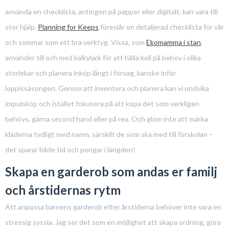
använda en checklista, antingen på papper eller digitalt, kan vara till
stor hjälp.
Planning for Keeps
föreslår en detaljerad checklista för vår
och sommar som ett bra verktyg. Vissa, som
Ekomamma i stan
,
använder till och med kalkylark för att hålla koll på behov i olika
storlekar och planera inköp långt i förväg, kanske inför
loppissäsongen. Genom att inventera och planera kan vi undvika
impulsköp och istället fokusera på att köpa det som verkligen
behövs, gärna second hand eller på rea. Och glöm inte att märka
kläderna tydligt med namn, särskilt de som ska med till förskolan –
det sparar både tid och pengar i längden!
Skapa en garderob som andas er familj
och årstidernas rytm
Att anpassa barnens garderob efter årstiderna behöver inte vara en
stressig syssla. Jag ser det som en möjlighet att skapa ordning, göra