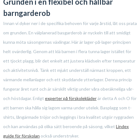
Grunden i en flexibel och hållbar
barngarderob
Innan vi dyker ner i de specifika behoven för varje årstid, låt oss prata
om grunden. En välplanerad basgarderob är nyckeln till att smidigt
kunna möta säsongernas växlingar. Här är lager-på-lager-principen
helt ovärderlig. Genom att klä barnen i flera tunna lager istället för
ett tjockt plagg, blir det enkelt att justera klädseln efter temperatur
och aktivitetsnivå. Tänk ett mjukt underställ närmast kroppen, ett
värmande mellanlager och ett skyddande ytterlager. Denna princip
fungerar året runt och är särskilt viktig under våra oberäkneliga vår-
och höstdagar. Enligt
experter på förskolekläder
är detta A och O för
att barnen ska hålla sig lagom varma under utelek. Basplagg som t-
shirts, långärmade tröjor och leggings i bra kvalitet utgör ryggraden
och kan användas på olika sätt beroende på säsong, vilket
Lindex
guide för förskolan
också understryker.