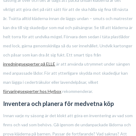
säsong är över och det är dags att packa undan kläderna är det
viktigt att göra det på rätt sätt för att de ska hålla sig fina till nästa
år. Tvätta alltid kläderna innan de läggs undan – smuts och matrester
kan dra till sig skadedjur som mal och pälsängrar. Se till att kläderna är
helt torra för att undvika mögel. Förvara dem sedan i täta plastlådor
med lock, gärna genomskinliga så du ser innehållet. Undvik kartonger
och påsar som kan dra åt sig fukt. Ett smart tips från
inredningsexperter på ELLE
är att använda utrymmet under sängen
med anpassade lådor. För att ytterligare skydda mot skadedjur kan
man lägga i cederträkulor eller lavendelpåsar, vilket
förvaringsexperter hos Hyrbox
rekommenderar.
Inventera och planera för medvetna köp
Innan varje ny säsong är det klokt att göra en inventering av vad som
finns och vad som behövs. Gå igenom de undanpackade lådorna och
prova kläderna på barnen. Passar de fortfarande? Vad saknas? Att