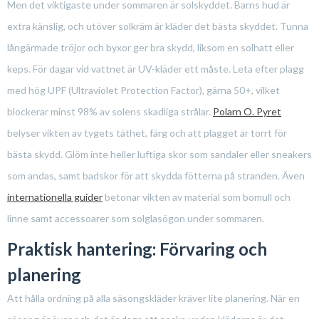
Men det viktigaste under sommaren är solskyddet. Barns hud är
extra känslig, och utöver solkräm är kläder det bästa skyddet. Tunna
långärmade tröjor och byxor ger bra skydd, liksom en solhatt eller
keps. För dagar vid vattnet är UV-kläder ett måste. Leta efter plagg
med hög UPF (Ultraviolet Protection Factor), gärna 50+, vilket
blockerar minst 98% av solens skadliga strålar.
Polarn O. Pyret
belyser vikten av tygets täthet, färg och att plagget är torrt för
bästa skydd. Glöm inte heller luftiga skor som sandaler eller sneakers
som andas, samt badskor för att skydda fötterna på stranden. Även
internationella guider
betonar vikten av material som bomull och
linne samt accessoarer som solglasögon under sommaren.
Praktisk hantering: Förvaring och
planering
Att hålla ordning på alla säsongskläder kräver lite planering. När en