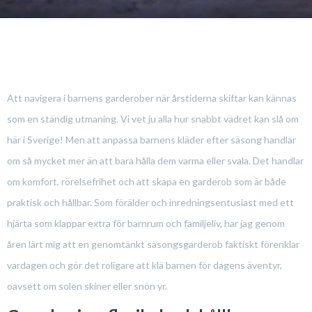
Att navigera i barnens garderober när årstiderna skiftar kan kännas
som en ständig utmaning. Vi vet ju alla hur snabbt vädret kan slå om
här i Sverige! Men att anpassa barnens kläder efter säsong handlar
om så mycket mer än att bara hålla dem varma eller svala. Det handlar
om komfort, rörelsefrihet och att skapa en garderob som är både
praktisk och hållbar. Som förälder och inredningsentusiast med ett
hjärta som klappar extra för barnrum och familjeliv, har jag genom
åren lärt mig att en genomtänkt säsongsgarderob faktiskt förenklar
vardagen och gör det roligare att klä barnen för dagens äventyr,
oavsett om solen skiner eller snön yr.