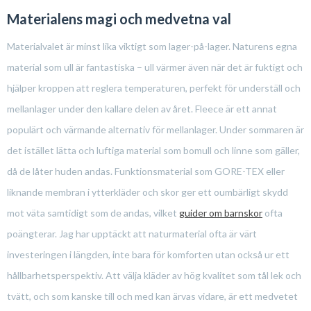
Materialens magi och medvetna val
Materialvalet är minst lika viktigt som lager-på-lager. Naturens egna
material som ull är fantastiska – ull värmer även när det är fuktigt och
hjälper kroppen att reglera temperaturen, perfekt för underställ och
mellanlager under den kallare delen av året. Fleece är ett annat
populärt och värmande alternativ för mellanlager. Under sommaren är
det istället lätta och luftiga material som bomull och linne som gäller,
då de låter huden andas. Funktionsmaterial som GORE-TEX eller
liknande membran i ytterkläder och skor ger ett oumbärligt skydd
mot väta samtidigt som de andas, vilket
guider om barnskor
ofta
poängterar. Jag har upptäckt att naturmaterial ofta är värt
investeringen i längden, inte bara för komforten utan också ur ett
hållbarhetsperspektiv. Att välja kläder av hög kvalitet som tål lek och
tvätt, och som kanske till och med kan ärvas vidare, är ett medvetet