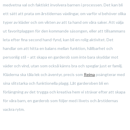
medvetna val och faktiskt involvera barnen i processen. Det kan bli
ett sätt att prata om årstidernas växlingar, om varför vi behöver olika
typer av kläder och om vikten av att ta hand om våra saker. Att välja
ut favoritplaggen för den kommande säsongen, eller att tillsammans
leta efter fina second hand-fynd, kan bli en rolig aktivitet. Det
handlar om att hitta en balans mellan funktion, hållbarhet och
personlig stil – att skapa en garderob som inte bara skyddar mot
väder och vind, utan som också känns bra och speglar just er familj.
Kläderna ska tåla lek och äventyr, precis som
Reima
poängterar med
sina slitstarka och funktionella plagg. Låt garderoben bli en
förlängning av det trygga och kreativa hem vi strävar efter att skapa
för våra barn, en garderob som följer med i livets och årstidernas
vackra rytm.