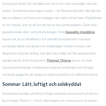
byxa) guld värda. De skyddar mot vind och väta samtidigt som de
andas. Kombinera med lager under – en fleecetröja eller ulltröja när
det är kallare, och bara ett baslager när solen tittar fram. Regnkläder
är ett måste, och se till att de har en bra vattenpelare. Glöm inte
gummistövlar eller vattentäta kängor. Som
Kappahls checklista
tipsar om, är en vindfleece ett perfekt komplement som kan
användas både som jacka och mellanlager. Under hösten, när
färgerna i naturen skiftar, kan det vara roligt att låta garderoben
spegla detta. Som fotografen
Theresé Thörne
tipsar om, kan
naturnära basfärger kombineras med accentfärger och mysiga
stickade plagg för att skapa en både praktisk och stilfull höstlook.
Sommar: Lätt, luftigt och solskyddat
Sommaren handlar om lätta, luftiga material som bomull och linne i
ljusa färger. Shorts, t-shirts, klänningar och tunna byxor är basen.