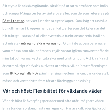
Slitstyrka är också avgörande, särskilt på utsatta områden som knän
och rumpa. Många tester av vinteroveraller, som de som refereras på
Bäst-i-test.se
, belyser just dessa egenskaper. Kom ihåg att undvika
bomull närmast kroppen när det är kallt, eftersom det kyler när det
blir fuktigt – satsa på ull eller syntetiska funktionsmaterial istället,
ett misstag
många föräldrar varnas för
. Glöm inte accessoarerna: en
varm mössa som täcker öronen, rejäla vantar (gärna tumvantar för de
minsta) och varma, vattentäta skor med ullstrumpor i. Att klä sig rätt
är extra viktigt vid fysisk aktivitet utomhus, vilket idrottsföreningar
som
IK Kongahälla P09
påminner sina medlemmar om, där underställ,
mössa och vantar lyfts fram för att förebygga nedkylning.
Vår och höst: Flexibilitet för växlande väder
Vår och höst är övergångsperioder med ofta oförutsägbart väder.
Ena stunden solsken, nästa en regnskur. Här är skalkläder (jacka och